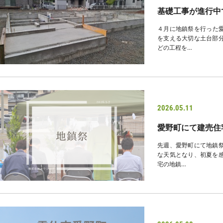
基礎工事が進行中
４月に地鎮祭を行った愛
を支える大切な土台部分
どの工程を…
2026.05.11
愛野町にて建売住
先週、愛野町にて地鎮祭
な天気となり、初夏を感
宅の地鎮…