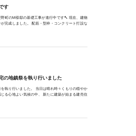
です
野町のM様邸の基礎工事が進行中です🔨 現在、建物
が完成しました。 配筋・型枠・コンクリート打設な
宅の地鎮祭を執り行いました
を執り行いました。 当日は晴れ時々くもりの穏やか
じる心地よい気候の中、 新たに建築が始まる建売住