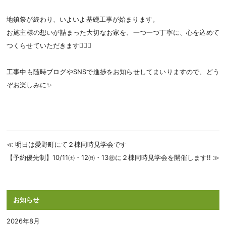
地鎮祭が終わり、いよいよ基礎工事が始まります。
お施主様の想いが詰まった大切なお家を、一つ一つ丁寧に、心を込めて
つくらせていただきます🙇🏻‍♀️
工事中も随時ブログやSNSで進捗をお知らせしてまいりますので、どう
ぞお楽しみに✨
明日は愛野町にて２棟同時見学会です
【予約優先制】10/11㈯・12㈰・13㊗に２棟同時見学会を開催します!!
お知らせ
2026年8月