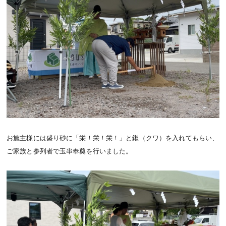
お施主様には盛り砂に「栄！栄！栄！」と鍬（クワ）を入れてもらい、
ご家族と参列者で玉串奉奠を行いました。