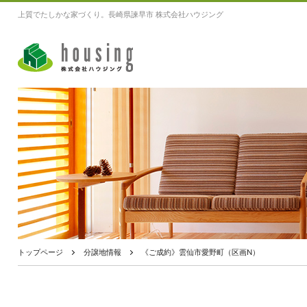
上質でたしかな家づくり。長崎県諫早市 株式会社ハウジング
トップページ
分譲地情報
《ご成約》雲仙市愛野町（区画N）