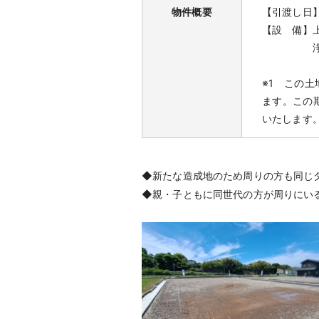
物件概要
【引渡し日
【設 備】上
浄化槽設
※1 この
ます。この
いたします
◆新たな造成地のため周りの方も同じ
◆親・子ともに同世代の方が周りにい