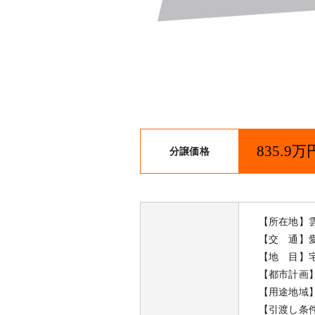
835.9万
分譲価格
【所在地】雲
【交 通】
【地 目】
【都市計画
【用途地域
【引渡し条