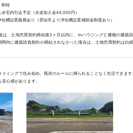
】即時
水宅内引込予定（水道加入金44,000円）
置義務あり（雲仙市より浄化槽設置補助金制度あり）
土地は、土地売買契約締結後3ヶ月以内に、㈱ハウジングと建物の建築
期間内に建築請負契約が締結されなかった場合は、土地売買契約は白
。
タイミングで住み始め、既存のルールに縛られることなく生活できます
る安心感があります。