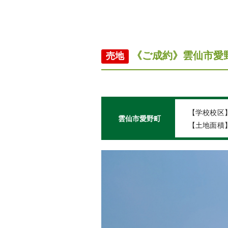
《ご成約》雲仙市愛
売地
【学校校区
雲仙市愛野町
【土地面積】2